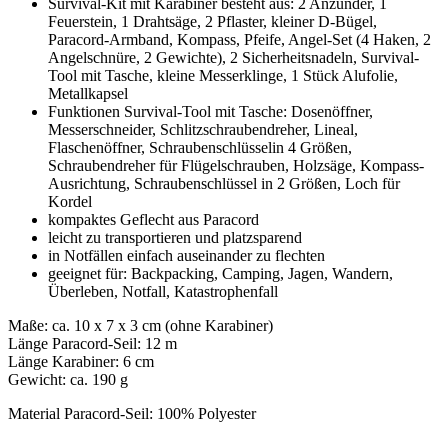
Survival-Kit mit Karabiner besteht aus: 2 Anzünder, 1
Feuerstein, 1 Drahtsäge, 2 Pflaster, kleiner D-Bügel,
Paracord-Armband, Kompass, Pfeife, Angel-Set (4 Haken, 2
Angelschnüre, 2 Gewichte), 2 Sicherheitsnadeln, Survival-
Tool mit Tasche, kleine Messerklinge, 1 Stück Alufolie,
Metallkapsel
Funktionen Survival-Tool mit Tasche: Dosenöffner,
Messerschneider, Schlitzschraubendreher, Lineal,
Flaschenöffner, Schraubenschlüsselin 4 Größen,
Schraubendreher für Flügelschrauben, Holzsäge, Kompass-
Ausrichtung, Schraubenschlüssel in 2 Größen, Loch für
Kordel
kompaktes Geflecht aus Paracord
leicht zu transportieren und platzsparend
in Notfällen einfach auseinander zu flechten
geeignet für: Backpacking, Camping, Jagen, Wandern,
Überleben, Notfall, Katastrophenfall
Maße: ca. 10 x 7 x 3 cm (ohne Karabiner)
Länge Paracord-Seil: 12 m
Länge Karabiner: 6 cm
Gewicht: ca. 190 g
Material Paracord-Seil: 100% Polyester