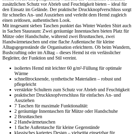
zusätzlichen Schutz vor Abrieb und Feuchtigkeit bieten – ideal für
den Einsatz im Gelände. Der praktische Druckknopfverschluss sorgt
für schnelles An- und Ausziehen und verleiht dem Hemd zugleich
einen zeitlosen, authentischen Look.
Mit insgesamt sieben Taschen punktet das Winter Warden Shirt auch
in Sachen Stauraum: Zwei geräumige Innentaschen bieten Platz für
Mütze oder Handschuhe, während zwei Brusttaschen, zwei
Handwärmetaschen und eine flache Außentasche für kleine
Alltagsgegenstände die Organisation erleichtern. Ob beim Wandern,
Bushcrafting oder im Alltag – dieses Hemd ist ein verlässlicher
Begleiter, der Funktion und Stil vereint.
isoliertes Hemd mit leichter 60 g/m²-Füllung für optimale
Wärme
schnelltrocknende, synthetische Materialien – robust und
pflegeleicht
verstärkte Schultern zum Schutz vor Abrieb und Feuchtigkeit
praktischer Druckknopfverschluss für einfaches An- und
Ausziehen
7 Taschen für maximale Funktionalität:
2 geräumige Innentaschen für Mütze oder Handschuhe
2 Brusttaschen
2 Handwärmetaschen
1 flache Außentasche für kleine Gegenstände
klassisches kariertes Design – vielseitig einsetzbar für