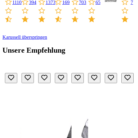
lieferbar
1110
703
7
394
1373
169
65
Karussell überspringen
Unsere Empfehlung