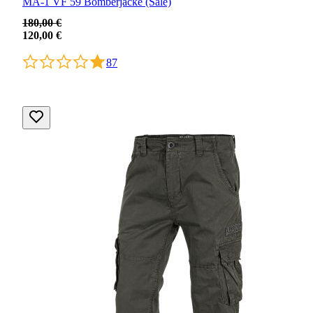
MA-1 VF 59 Bomberjacke (Sale)
180,00 €
120,00 €
87