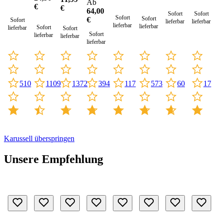
Ab
€
€
64,00
Sofort
Sofort
Sofort
Sofort
€
Sofort
lieferbar
lieferbar
lieferbar
lieferbar
Sofort
lieferbar
Sofort
Sofort
lieferbar
lieferbar
lieferbar
1109
117
510
1372
394
573
60
17
Karussell überspringen
Unsere Empfehlung