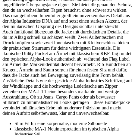
ungefütterte Übergangsjacke eignet. Sie bietet dir genau den Schutz,
den du an wechselhaften Tagen brauchst, ohne schwer zu wirken.
Das orangefarbene Innenfutter greift ein unverkennbares Detail aus
der Alpha Industries DNA auf und setzt einen starken Akzent, der
den militärischen Ursprung des Designs sichtbar unterstreicht.
Auch funktional überzeugt die Jacke mit durchdachten Details, die
du im Alltag schnell zu schätzen weißt. Zwei Außentaschen mit
Druckknöpfen sowie zwei Innentaschen mit Klettverschluss bieten
dir praktischen Stauraum für deine wichtigsten Essentials. Die
ikonische Utility Pocket am Ärmel mit klassischem RBF Tag rundet
den typischen Alpha-Look authentisch ab, während das Flag Label
am Ärmel die Markenidentität dezent hervorhebt. Rib-Bündchen an
Kragen, Ärmeln und Saum sorgen für einen festen Sitz und dafür,
dass die Jacke auch bei Bewegung zuverlässig ihre Form behält.
Zusätzliche Details wie der gestickte Alpha Industries Schriftzug auf
der Windklappe und die hochwertige Lederlasche am Zipper
verleihen der MA-1 TT eine besonders markante und wertige
Ausstrahlung. Ob zu Jeans, Cargo Pants oder als bewusster
Stilbruch zu minimalistischen Looks getragen – diese Bomberjacke
verbindet militärisches Erbe mit moderner Präzision und macht
deinen Auftritt selbstbewusst, klar und unverwechselbar.
Slim Fit für eine körpernahe, moderne Silhouette
klassische MA-1 Neuinterpretation im typischen Alpha
Industries Stil