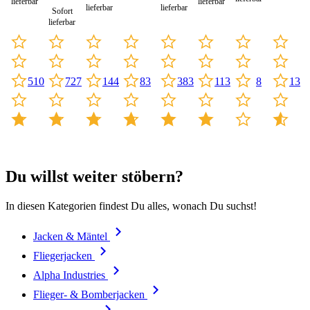
lieferbar
lieferbar
lieferbar
lieferbar
Sofort
lieferbar
144
383
8
510
113
727
83
13
Du willst weiter stöbern?
In diesen Kategorien findest Du alles, wonach Du suchst!
Jacken & Mäntel
Fliegerjacken
Alpha Industries
Flieger- & Bomberjacken