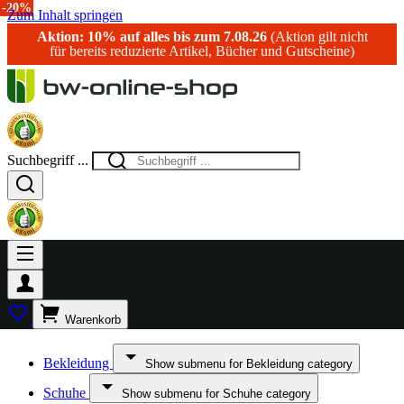
-17%
-15%
-17%
-24%
-25%
-17%
-20%
-20%
-20%
-20%
-30%
-20%
Zum Inhalt springen
Aktion: 10% auf alles bis zum 7.08.26
(Aktion gilt nicht
für bereits reduzierte Artikel, Bücher und Gutscheine)
Suchbegriff ...
Warenkorb
Bekleidung
Show submenu for Bekleidung category
Schuhe
Show submenu for Schuhe category