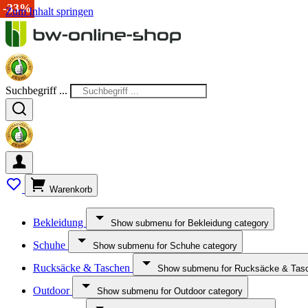
-15%
-33%
Zum Inhalt springen
Suchbegriff ...
Warenkorb
Bekleidung
Show submenu for Bekleidung category
Schuhe
Show submenu for Schuhe category
Rucksäcke & Taschen
Show submenu for Rucksäcke & Tasc
Outdoor
Show submenu for Outdoor category