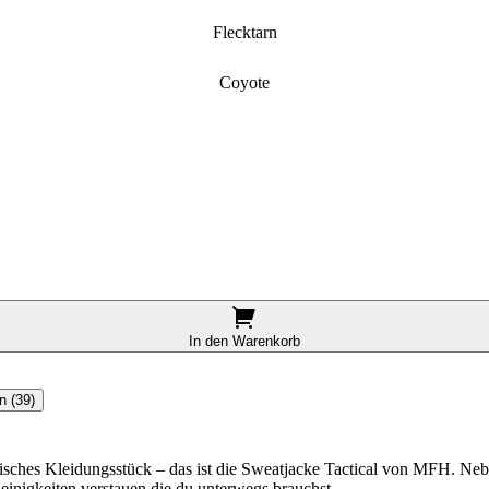
Flecktarn
Coyote
In den Warenkorb
n (39)
ktisches Kleidungsstück – das ist die Sweatjacke Tactical von MFH. Ne
leinigkeiten verstauen die du unterwegs brauchst.