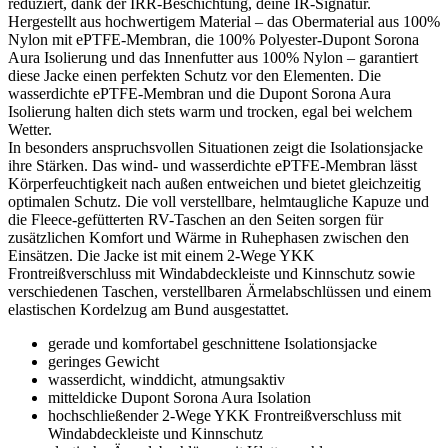
reduziert, dank der IRR-Beschichtung, deine IR-Signatur.
Hergestellt aus hochwertigem Material – das Obermaterial aus 100%
Nylon mit ePTFE-Membran, die 100% Polyester-Dupont Sorona
Aura Isolierung und das Innenfutter aus 100% Nylon – garantiert
diese Jacke einen perfekten Schutz vor den Elementen. Die
wasserdichte ePTFE-Membran und die Dupont Sorona Aura
Isolierung halten dich stets warm und trocken, egal bei welchem
Wetter.
In besonders anspruchsvollen Situationen zeigt die Isolationsjacke
ihre Stärken. Das wind- und wasserdichte ePTFE-Membran lässt
Körperfeuchtigkeit nach außen entweichen und bietet gleichzeitig
optimalen Schutz. Die voll verstellbare, helmtaugliche Kapuze und
die Fleece-gefütterten RV-Taschen an den Seiten sorgen für
zusätzlichen Komfort und Wärme in Ruhephasen zwischen den
Einsätzen. Die Jacke ist mit einem 2-Wege YKK
Frontreißverschluss mit Windabdeckleiste und Kinnschutz sowie
verschiedenen Taschen, verstellbaren Ärmelabschlüssen und einem
elastischen Kordelzug am Bund ausgestattet.
gerade und komfortabel geschnittene Isolationsjacke
geringes Gewicht
wasserdicht, winddicht, atmungsaktiv
mitteldicke Dupont Sorona Aura Isolation
hochschließender 2-Wege YKK Frontreißverschluss mit
Windabdeckleiste und Kinnschutz