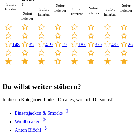
€
Sofort
Sofort
Sofort
Sofort
lieferbar
Sofort
Sofort
Sofort
lieferbar
lieferbar
lieferbar
Sofort
lieferbar
lieferbar
lieferbar
lieferbar
148
187
375
419
19
492
26
35
Du willst weiter stöbern?
In diesen Kategorien findest Du alles, wonach Du suchst!
Einsatzjacken & Smocks
Windbreaker
Anton Blöchl