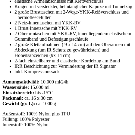
elastische Ärmelabschlüsse mit Klettverschluss
Kragen mit versteckter, helmtauglicher Kapuze mit Tunnelzug
2 große Brusttaschen mit 2-Wege-YKK-Reißverschluss und
Thermofleecefutter
2 Netz-Innentaschen mit YKK-RV
1 Brust-Innetasche mit YKK-RV
2 Oberarmtaschen mit YKK-RV, innenliegendem elastischem
Gummiband und Befestigungsschlaufe
2 große Klettaufnahmen ( 9 x 14 cm) auf den Oberarmen mit
Abdeckung (um IR Schutz zu gewährleisten) und
Hoheitsabzeichen (9x 14 cm)
2-fach einstellbarer und elastischer Kordelzug am Bund
IRR Beschichtung zur Verminderung der IR Signatur
inkl. Kompressionssack
Atmungsaktivität:
10.000 ml/24h
Wassersäule:
15.000 ml
Einsatzbereich:
bis -15°C
Packmaß:
ca. 16 x 30 cm
Gewicht (gr. L):
ca. 1000 g
Außenstoff: 100% Nylon plus TPU
Füllung: 100% Polyester
Innenstoff: 100% Nylon