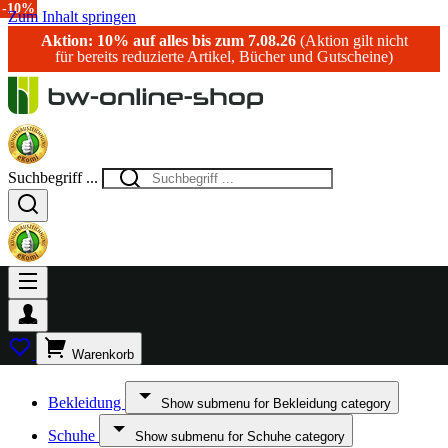
-15%
-10%
Zum Inhalt springen
Aktion: 10% auf alles bis zum 7.08.26
(Aktion gilt nicht
für bereits reduzierte Artikel, Bücher und Gutscheine)
Suchbegriff ...
Warenkorb
Bekleidung
Show submenu for Bekleidung category
Schuhe
Show submenu for Schuhe category