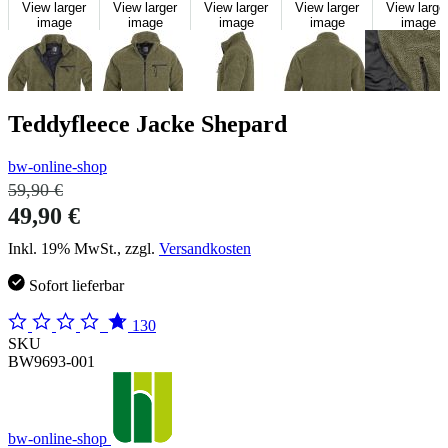
View larger
View larger
View larger
View larger
View large
image
image
image
image
image
Teddyfleece Jacke Shepard
bw-online-shop
59,90 €
49,90 €
Inkl. 19% MwSt., zzgl.
Versandkosten
Sofort lieferbar
130
SKU
BW9693-001
bw-online-shop