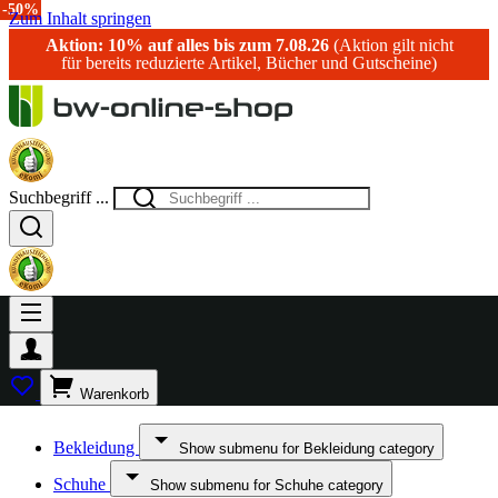
-50%
-58%
-15%
-50%
-50%
-50%
-50%
-50%
-38%
-50%
Zum Inhalt springen
Aktion: 10% auf alles bis zum 7.08.26
(Aktion gilt nicht
für bereits reduzierte Artikel, Bücher und Gutscheine)
Suchbegriff ...
Warenkorb
Bekleidung
Show submenu for Bekleidung category
Schuhe
Show submenu for Schuhe category