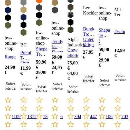
bw-
Leo
Mil-
online-
Koehler
Tec
shop
bw-
online-
Bundeswehr
Shepard
Dschung
bw-
shop
Tropen
Teddyfleece
bw-
online-
Unterhemd
Alpha
/
Teddyfleece
online-
shop
Original
BC
Industries
Faserpelz
Jacke
shop
Shepard
59,90
Crew
12,99
Jacke
Shepard
27,95
Premium
Teddyfleece
€
Shorts
€
Hooded
Rangerhose
(Sale)
59,90
€
T-
/
29,90
(Sale)
59,90
€
75,00
Shirt
Faserpelz
€
24,90
€
24,95
11,99
€
Anorak
€
29,90
€
€
64,00
(Sale)
Sofort
Sofort
€
€
lieferbar
Sofort
lieferbar
Sofort
Sofort
Sofort
lieferbar
Sofort
Sofort
lieferbar
lieferbar
lieferbar
lieferbar
lieferbar
1109
78
447
703
1372
6
394
106