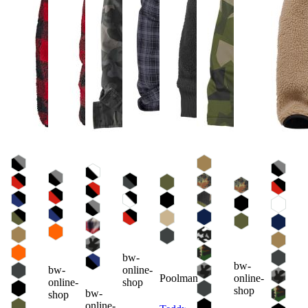
bw-
bw-
bw-
online-
Poolman
online-
online-
shop
shop
bw-
shop
online-