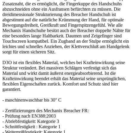
Zusatznaht, die es ermöglicht, die Fingerkuppe des Handschuhs
abzuschneiden ohne ein Ausfransen befürchten zu müssen. Die
dreidimensionale Strukturierung des Breacher Handschuh ist
abgestimmt auf die natürliche Krümmung der Hand, für optimale
Bewegungsfreiheit, Greifkraft und Fingerspitzengefühl. Wie alle
Mechanix Handschuhe besitzt auch der Breacher doppelte Nähte für
eine besonders lange Haltbarkeit. Daumen und Zeigefinger sind
Touchscreen kompatibel. Ein Zugband an der Stulpe ermöglicht ein
leichtes und schnelles Anziehen, der Klettverschluß am Handgelenk
sorgt für einen sicheren Sitz.
D3O ist ein flexibles Material, welches bei Krafteinwirkung seine
Struktur verändert. Bei massiven Schlägen verfestigt sich das
Material und wirkt damit äußerst energieabsorbierend. Ist die
Krafteinwirkung beendet erhält das Material seine ursprünglichen,
flexiblen Eigenschaften zurück. Komfort und Schutz sind hier
garantiert.
- maschinenwaschbar bis 30° C
- Zertifizierungen des Mechanix Breacher FR:
- Prüfung nach EN388:2003
- Abriebfestigkeit: Kategorie 3
- Schnittfestigkeit : Kategorie 1
- Weiterreißfestigkeit: Kategorie 1