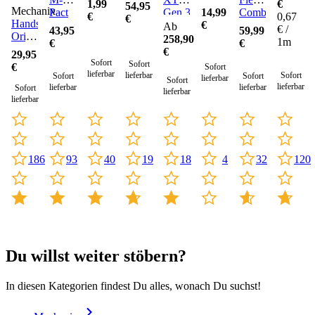
€
1,99
54,95
Mechanix
14,99
Pact
Gen.3
Combat
0,67
€
€
Handschuhe
€
Gen.
Kampfhose
Ripstop
Ab
€ /
43,95
59,99
Original
3
258,90
1m
€
€
Gen.
€
29,95
3
Sofort
Sofort
€
Sofort
lieferbar
lieferbar
Sofort
Sofort
Sofort
lieferbar
Sofort
lieferbar
lieferbar
lieferbar
Sofort
lieferbar
lieferbar
19
93
18
4
32
120
186
40
Du willst weiter stöbern?
In diesen Kategorien findest Du alles, wonach Du suchst!