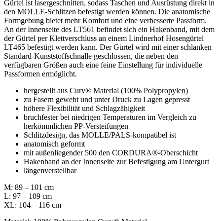
Gürtel ist lasergeschnitten, sodass Taschen und Ausrüstung direkt in
den MOLLE-Schlitzen befestigt werden können. Die anatomische
Formgebung bietet mehr Komfort und eine verbesserte Passform.
An der Innenseite des LT561 befindet sich ein Hakenband, mit dem
der Gürtel per Klettverschluss an einem Lindnerhof Hosengürtel
LT465 befestigt werden kann. Der Gürtel wird mit einer schlanken
Standard-Kunststoffschnalle geschlossen, die neben den
verfügbaren Größen auch eine feine Einstellung für individuelle
Passformen ermöglicht.
hergestellt aus Curv® Material (100% Polypropylen)
zu Fasern gewebt und unter Druck zu Lagen gepresst
höhere Flexibilität und Schlagzähigkeit
bruchfester bei niedrigen Temperaturen im Vergleich zu
herkömmlichen PP-Versteifungen
Schlitzdesign, das MOLLE/PALS-kompatibel ist
anatomisch geformt
mit außenliegender 500 den CORDURA®-Oberschicht
Hakenband an der Innenseite zur Befestigung am Untergurt
längenverstellbar
M: 89 – 101 cm
L: 97 – 109 cm
XL: 104 – 116 cm