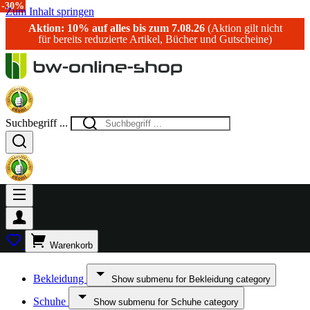
-15%
-30%
Zum Inhalt springen
Aktion: 10% auf alles bis zum 7.08.26
(Aktion gilt nicht
für bereits reduzierte Artikel, Bücher und Gutscheine)
Suchbegriff ...
Warenkorb
Bekleidung
Show submenu for Bekleidung category
Schuhe
Show submenu for Schuhe category