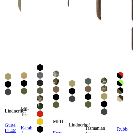
Mil-
Lindnerhof
Tec
MFH
Lindnerhof
Gürtel
Karabiner
Tasmanian
Rubber
LT465
Erste-