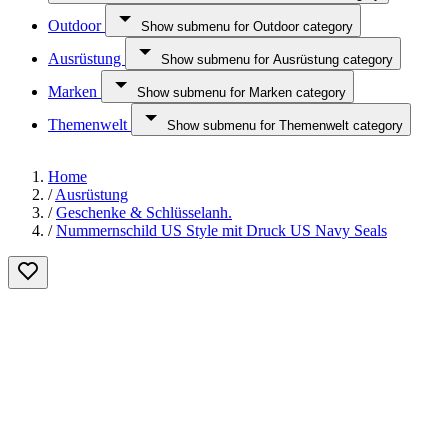
Outdoor
Show submenu for Outdoor category
Ausrüstung
Show submenu for Ausrüstung category
Marken
Show submenu for Marken category
Themenwelt
Show submenu for Themenwelt category
Home
/
Ausrüstung
/
Geschenke & Schlüsselanh.
/
Nummernschild US Style mit Druck US Navy Seals