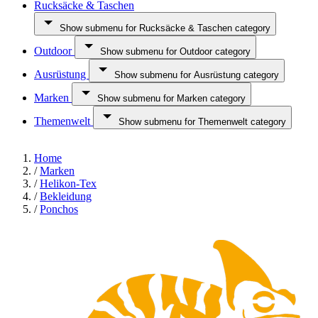
Rucksäcke & Taschen
Show submenu for Rucksäcke & Taschen category
Outdoor
Show submenu for Outdoor category
Ausrüstung
Show submenu for Ausrüstung category
Marken
Show submenu for Marken category
Themenwelt
Show submenu for Themenwelt category
Home
/
Marken
/
Helikon-Tex
/
Bekleidung
/
Ponchos