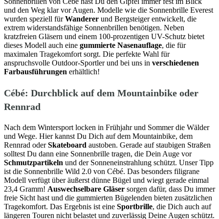
Sonnenbrillen von Cébé hast Du den Gipfel immer fest im Blick
und den Weg klar vor Augen. Modelle wie die Sonnenbrille Everest
wurden speziell für
Wanderer
und Bergsteiger entwickelt, die
extrem widerstandsfähige Sonnenbrillen benötigen. Neben
kratzfreien Gläsern und einem 100-prozentigen UV-Schutz bietet
dieses Modell auch eine
gummierte Nasenauflage
, die für
maximalen Tragekomfort sorgt. Die perfekte Wahl für
anspruchsvolle Outdoor-Sportler und bei uns in
verschiedenen
Farbausführungen
erhältlich!
Cébé: Durchblick auf dem Mountainbike oder
Rennrad
Nach dem Wintersport locken in Frühjahr und Sommer die Wälder
und Wege. Hier kannst Du Dich auf dem Mountainbike, dem
Rennrad oder
Skateboard
austoben. Gerade auf staubigen Straßen
solltest Du dann eine Sonnenbrille tragen, die Dein Auge vor
Schmutzpartikeln
und der Sonneneinstrahlung schützt. Unser Tipp
ist die Sonnenbrille Wild 2.0 von Cébé. Das besonders filigrane
Modell verfügt über äußerst dünne Bügel und wiegt gerade einmal
23,4 Gramm!
Auswechselbare Gläser
sorgen dafür, dass Du immer
freie Sicht hast und die gummierten Bügelenden bieten zusätzlichen
Tragekomfort. Das Ergebnis ist eine
Sportbrille
, die Dich auch auf
längeren Touren nicht belastet und zuverlässig Deine Augen schützt.