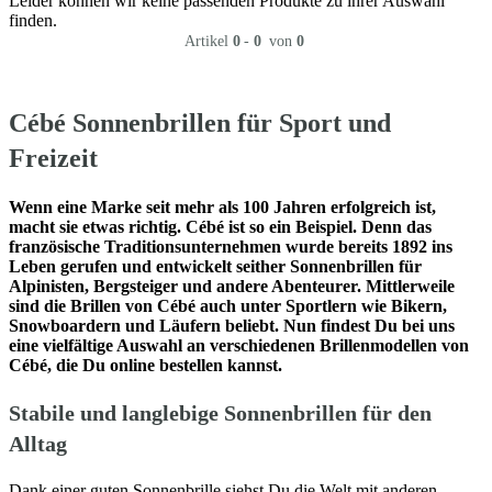
Leider können wir keine passenden Produkte zu ihrer Auswahl
finden.
Artikel
0
-
0
von
0
Cébé Sonnenbrillen für Sport und
Freizeit
Wenn eine Marke seit mehr als 100 Jahren erfolgreich ist,
macht sie etwas richtig. Cébé ist so ein Beispiel. Denn das
französische Traditionsunternehmen wurde bereits 1892 ins
Leben gerufen und entwickelt seither Sonnenbrillen für
Alpinisten, Bergsteiger und andere Abenteurer. Mittlerweile
sind die Brillen von Cébé auch unter Sportlern wie Bikern,
Snowboardern und Läufern beliebt. Nun findest Du bei uns
eine vielfältige Auswahl an verschiedenen Brillenmodellen von
Cébé, die Du online bestellen kannst.
Stabile und langlebige Sonnenbrillen für den
Alltag
Dank einer guten Sonnenbrille siehst Du die Welt mit anderen