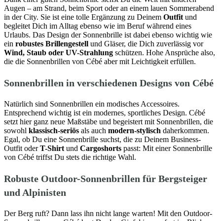
Augen – am Strand, beim Sport oder an einem lauen Sommerabend
in der City. Sie ist eine tolle Ergänzung zu Deinem
Outfit
und
begleitet Dich im Alltag ebenso wie im Beruf während eines
Urlaubs. Das Design der Sonnenbrille ist dabei ebenso wichtig wie
ein
robustes Brillengestell
und Gläser, die Dich zuverlässig vor
Wind, Staub oder UV-Strahlung
schützen. Hohe Ansprüche also,
die die Sonnenbrillen von Cébé aber mit Leichtigkeit erfüllen.
Sonnenbrillen in verschiedenen Designs von Cébé
Natürlich sind Sonnenbrillen ein modisches Accessoires.
Entsprechend wichtig ist ein modernes, sportliches Design. Cébé
setzt hier ganz neue Maßstäbe und begeistert mit Sonnenbrillen, die
sowohl
klassisch-seriös
als auch
modern-stylisch
daherkommen.
Egal, ob Du eine Sonnenbrille suchst, die zu Deinem Business-
Outfit oder
T-Shirt
und
Cargoshorts
passt: Mit einer Sonnenbrille
von Cébé triffst Du stets die richtige Wahl.
Robuste Outdoor-Sonnenbrillen für Bergsteiger
und Alpinisten
Der Berg ruft? Dann lass ihn nicht lange warten! Mit den Outdoor-