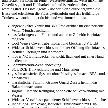
und lecker. Sie sorgt für reinen Wassergeschmack, weist maximale
Zuverlässigkeit und Haltbarkeit auf und ist zudem nahezu
wartungsfrei. Das intelligente Zubehör von Source ergänzen die
Blase und erleichtern die Flüssigkeitszufuhr und das freihändige
Trinken, wo auch immer du bist und was immer du tust.
abgewinkeltes Ventil: um 360 Grad drehbar für eine perfekte
Ventil-/Mundausrichtung
das Anbringen von Filtern und anderem Zubehör ist einfach
möglich
Cool Weave Cover Tube: isoliert und blockiert UV-Licht
Widepac-Schiebeverschluss mit breiter Öffnung für einfaches
Befüllen, Reinigen und Abtropfen
großer NC-Einfülldeckel: luftdicht, flach und mit einer Hand
bedienbar
Schmutzschutz-Ventilabdeckung
SOURCE Trinktechnologie und Materialien
geschmacksfreies System: ohne Plastikgeschmack; BPA- und
phthalatfrei
glasähnlicher Film mit Grunge-Guard-Zusatz hemmt das
Bakterienwachstum
sorglos: Einfache Reinigung ohne Seife bei Verwendung mit
Wasser
Widepac-Verschluss: patentierter Schiebeverschluss, luftdichte
Inhalt: 2,5L Trinkblase, isolierter Trinkschlauch mit Clip,