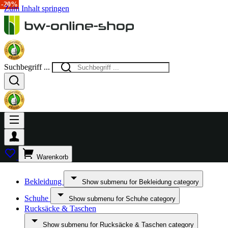
-40%
-25%
-20%
Zum Inhalt springen
Suchbegriff ...
Warenkorb
Bekleidung
Show submenu for Bekleidung category
Schuhe
Show submenu for Schuhe category
Rucksäcke & Taschen
Show submenu for Rucksäcke & Taschen category