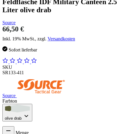
Feldflasche IDF Military Canteen 2.5
Liter olive drab
Source
66,50 €
Inkl. 19% MwSt., zzgl.
Versandkosten
Sofort lieferbar
SKU
SR133-411
Source
Farbton
olive drab
Menge