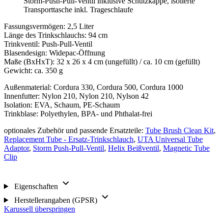
Storm-Push-Pull-Ventil inklusive Schutzkappe, isolierte
Transporttasche inkl. Trageschlaufe
Fassungsvermögen: 2,5 Liter
Länge des Trinkschlauchs: 94 cm
Trinkventil: Push-Pull-Ventil
Blasendesign: Widepac-Öffnung
Maße (BxHxT): 32 x 26 x 4 cm (ungefüllt) / ca. 10 cm (gefüllt)
Gewicht: ca. 350 g
Außenmaterial: Cordura 330, Cordura 500, Cordura 1000
Innenfutter: Nylon 210, Nylon 210, Nylson 42
Isolation: EVA, Schaum, PE-Schaum
Trinkblase: Polyethylen, BPA- und Phthalat-frei
optionales Zubehör und passende Ersatzteile:
Tube Brush Clean Kit
,
Replacement Tube - Ersatz-Trinkschlauch
,
UTA Universal Tube
Adaptor
,
Storm Push-Pull-Ventil
,
Helix Beißventil
,
Magnetic Tube
Clip
Eigenschaften
Herstellerangaben (GPSR)
Karussell überspringen