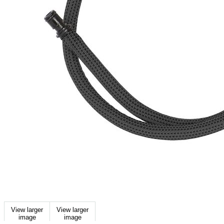
View larger
View larger
image
image