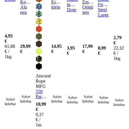
Kochgeschirr
Esbitkocher
Essbesteck
in
Fire
Alu
klein
Original
Dose
Steel
neu
neu
Large
4,95
2,79
€
€
61,88
29,99
14,95
17,99
3,95
8,99
22,32
€ /
€
€
€
€
€
€ /
1kg
1kg
Atwood
Rope
MFG
550
Paracord
Sofort
Sofort
Sofort
Sofort
Sofort
Sofort
Sofort
lieferbar
lieferbar
lieferbar
Seil 4
lieferbar
lieferbar
10,99
lieferbar
lieferbar
mm -
€
30
0,37
Meter
€ /
1m