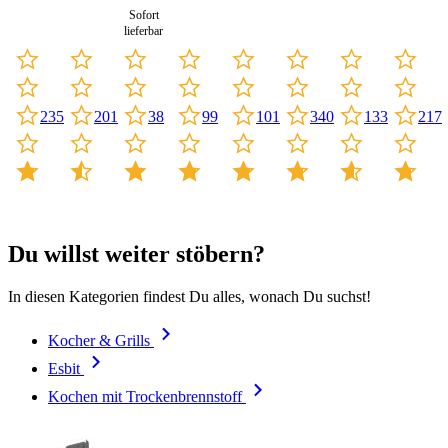
Sofort
lieferbar
235
201
99
101
340
133
217
38
Du willst weiter stöbern?
In diesen Kategorien findest Du alles, wonach Du suchst!
Kocher & Grills
Esbit
Kochen mit Trockenbrennstoff