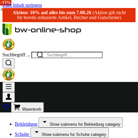
-20%
-15%
-10%
-14%
-15%
Zum Inhalt springen
NEU!
Aktion: 10% auf alles bis zum 7.08.26
(Aktion gilt nicht
für bereits reduzierte Artikel, Bücher und Gutscheine)
Suchbegriff ...
Warenkorb
Bekleidung
Show submenu for Bekleidung category
Schuhe
Show submenu for Schuhe category