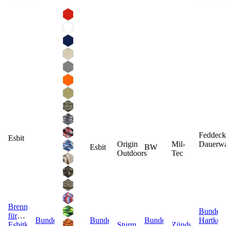
Feddeck
Esbit
Origin
Mil-
Dauerw
Esbit
BW
Outdoors
Tec
Brennstoff
Bundes
für
Bundeswehr
Bundeswehr
Bundeswehr
Hartkek
Esbitkocher
Sturmstreichhölzer
Zündstein