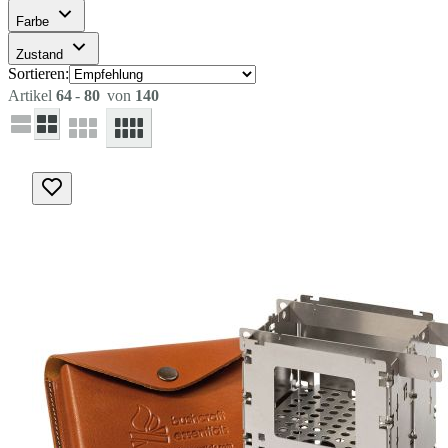
Farbe
Zustand
Sortieren:
Artikel
64
-
80
von
140