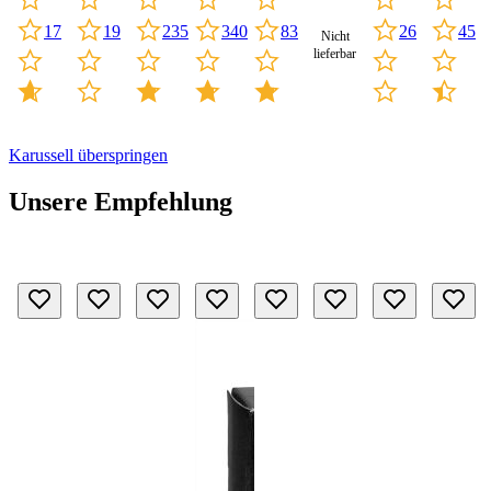
45
235
340
26
17
19
83
Nicht
lieferbar
Karussell überspringen
Unsere Empfehlung