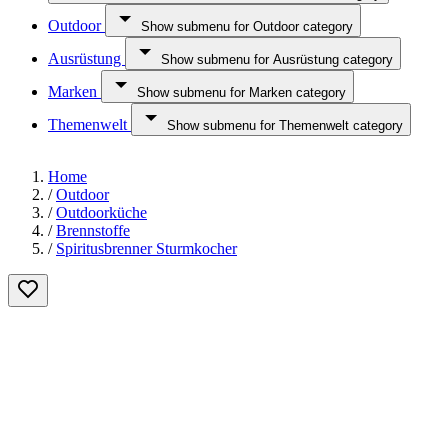
Outdoor
Show submenu for Outdoor category
Ausrüstung
Show submenu for Ausrüstung category
Marken
Show submenu for Marken category
Themenwelt
Show submenu for Themenwelt category
Home
/
Outdoor
/
Outdoorküche
/
Brennstoffe
/
Spiritusbrenner Sturmkocher