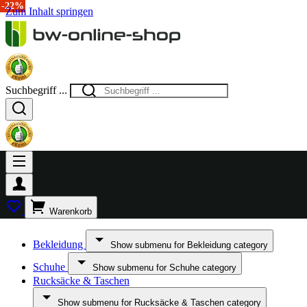
-15%
-40%
-13%
-22%
Zum Inhalt springen
Suchbegriff ...
Warenkorb
Bekleidung
Show submenu for Bekleidung category
Schuhe
Show submenu for Schuhe category
Rucksäcke & Taschen
Show submenu for Rucksäcke & Taschen category