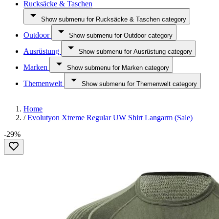
Rucksäcke & Taschen
Show submenu for Rucksäcke & Taschen category
Outdoor
Show submenu for Outdoor category
Ausrüstung
Show submenu for Ausrüstung category
Marken
Show submenu for Marken category
Themenwelt
Show submenu for Themenwelt category
Home
/
Evolutyon Xtreme Regular UW Shirt Langarm (Sale)
-29%