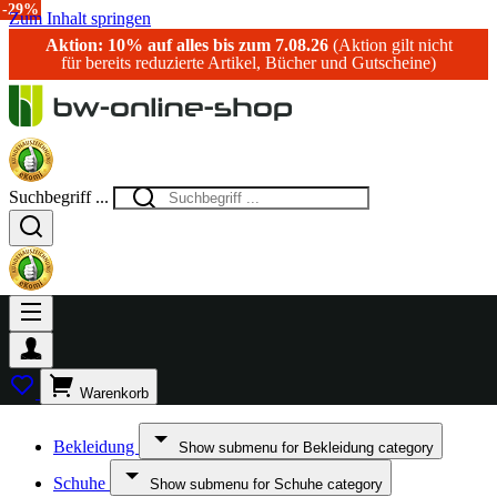
-29%
-29%
-29%
-15%
-29%
-29%
-29%
Zum Inhalt springen
Aktion: 10% auf alles bis zum 7.08.26
(Aktion gilt nicht
für bereits reduzierte Artikel, Bücher und Gutscheine)
Suchbegriff ...
Warenkorb
Bekleidung
Show submenu for Bekleidung category
Schuhe
Show submenu for Schuhe category