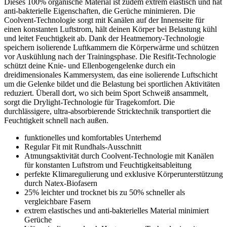
Dieses 100% organische Material ist zudem extrem elastisch und hat
anti-bakterielle Eigenschaften, die Gerüche minimieren. Die
Coolvent-Technologie sorgt mit Kanälen auf der Innenseite für
einen konstanten Luftstrom, hält deinen Körper bei Belastung kühl
und leitet Feuchtigkeit ab. Dank der Heatmemory-Technologie
speichern isolierende Luftkammern die Körperwärme und schützen
vor Auskühlung nach der Trainingsphase. Die Resifit-Technologie
schützt deine Knie- und Ellenbogengelenke durch ein
dreidimensionales Kammersystem, das eine isolierende Luftschicht
um die Gelenke bildet und die Belastung bei sportlichen Aktivitäten
reduziert. Überall dort, wo sich beim Sport Schweiß ansammelt,
sorgt die Drylight-Technologie für Tragekomfort. Die
durchlässigere, ultra-absorbierende Stricktechnik transportiert die
Feuchtigkeit schnell nach außen.
funktionelles und komfortables Unterhemd
Regular Fit mit Rundhals-Ausschnitt
Atmungsaktivität durch Coolvent-Technologie mit Kanälen
für konstanten Luftstrom und Feuchtigkeitsableitung
perfekte Klimaregulierung und exklusive Körperunterstützung
durch Natex-Biofasern
25% leichter und trocknet bis zu 50% schneller als
vergleichbare Fasern
extrem elastisches und anti-bakterielles Material minimiert
Gerüche