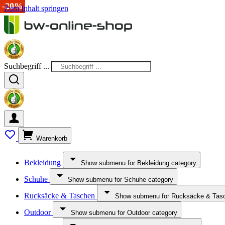
-15%
-20%
-20%
Zum Inhalt springen
Suchbegriff ...
Warenkorb
Bekleidung
Show submenu for Bekleidung category
Schuhe
Show submenu for Schuhe category
Rucksäcke & Taschen
Show submenu for Rucksäcke & Tasc
Outdoor
Show submenu for Outdoor category