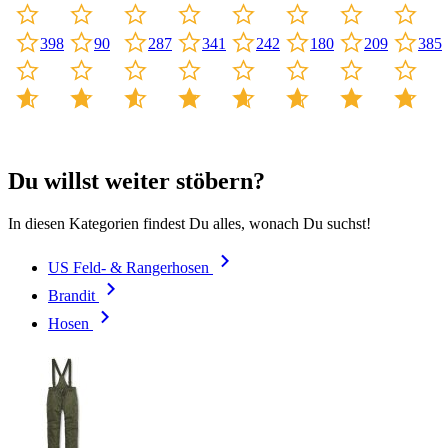
287
209
398
341
242
180
90
385
Du willst weiter stöbern?
In diesen Kategorien findest Du alles, wonach Du suchst!
US Feld- & Rangerhosen
Brandit
Hosen