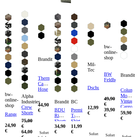
bw-
online-
shop
Brandit
Mil-
Tec
BW
Brandit
Thermohose
Feldhose
Cargo
Dschungelhut
Hose
Columb
bw-
Mountai
Alpha
49,90
online-
Vintage
Industries
Brandit
BC
€
44,90
shop
Cargo
Crew
12,99
39,90
BDU
Premium
€
Hose
Shorts
59,90
€
Rangerhose
€
Ripstop
T-
€
75,00
Shorts
Shirt
24,90
€
34,90
11,99
€
64,00
€
€
Sofort
Sofort
Sofort
Sofort