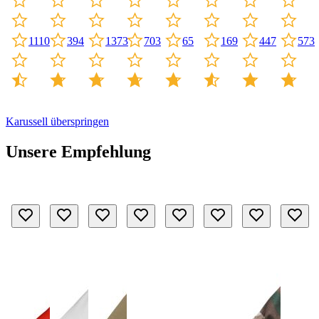
1110
703
447
394
1373
65
169
573
Karussell überspringen
Unsere Empfehlung