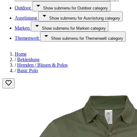
Outdoor
Show submenu for Outdoor category
Ausrüstung
Show submenu for Ausrüstung category
Marken
Show submenu for Marken category
Themenwelt
Show submenu for Themenwelt category
Home
/
Bekleidung
/
Hemden / Blusen & Polos
/
Basic Polo