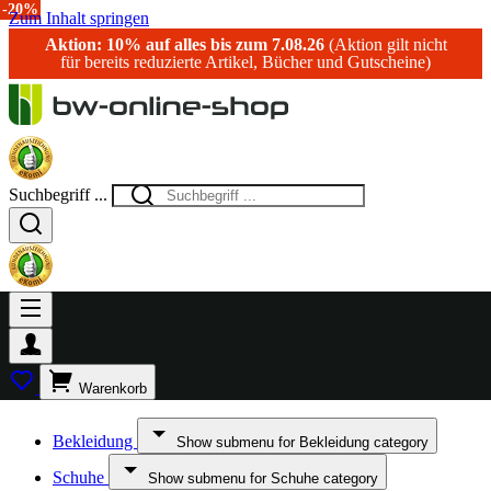
-15%
-15%
-15%
-20%
Zum Inhalt springen
Aktion: 10% auf alles bis zum 7.08.26
(Aktion gilt nicht
für bereits reduzierte Artikel, Bücher und Gutscheine)
Suchbegriff ...
Warenkorb
Bekleidung
Show submenu for Bekleidung category
Schuhe
Show submenu for Schuhe category