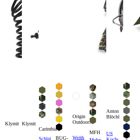
Anton
Origin
Blöchl
Outdoors
Klymit
Klymit
Carinthia
MFH
US
Weithalsflasche
BUG-
Schlafsack
Kochgeschirr
Mehrzweckplane