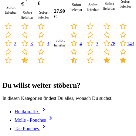
Cordura
Sofort
€
€
Sofort
Sofort
Sofort
lieferbar
Sofort
lieferbar
lieferbar
lieferbar
27,90
lieferbar
Sofort
Sofort
€
lieferbar
lieferbar
Sofort
2
3
78
143
3
4
3
lieferbar
Du willst weiter stöbern?
In diesen Kategorien findest Du alles, wonach Du suchst!
Helikon-Tex
Molle - Pouches
Tac Pouches