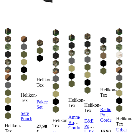
Helikon-
Tex
Helikon-
Helikon-
Tex
Helikon-
Tex
Pakcell
Helikon-
Tex
Set
Radio
Tex
Sere
Pouch
Ammo
Pouch
Helikon
Cordura
Helikon-
E&E
Box
Tex
Helikon-
Tex
Pouch
27,90
Cordura
Urban
Tex
16,90
U.03
€