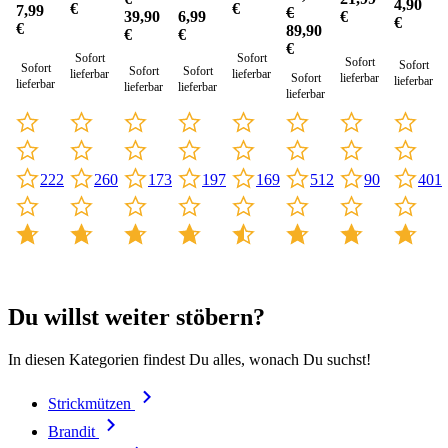
Futter
4,90
€
€
Thinsulate
7,99
€
6,99
39,90
€
€
Futter
€
89,90
€
€
€
Sofort
Sofort
Sofort
Sofort
Sofort
Sofort
Sofort
lieferbar
lieferbar
Sofort
lieferbar
lieferbar
lieferbar
lieferbar
lieferbar
lieferbar
222
260
197
169
173
512
90
401
Du willst weiter stöbern?
In diesen Kategorien findest Du alles, wonach Du suchst!
Strickmützen
Brandit