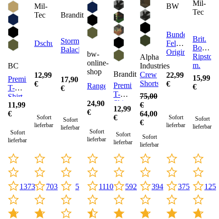
Mil-
Mil-
BW
Tec
Brandit
Tec
Bundeswehr
Brit.
Storm
Dschungelhut
Feldmütze
Boonie
Balaclava
Original
bw-
Ripstop
Alpha
online-
m.
BC
Industries
shop
Neckfla
Brandit
Crew
12,99
22,99
15,99
Premium
17,90
Shorts
€
€
Premium
Rangerhose
€
T-
€
T-
75,00
Shirt
Shirt
24,90
11,99
€
12,99
Cotton
€
€
64,00
€
Sofort
Sofort
Sofort
Sofort
€
lieferbar
lieferbar
lieferbar
lieferbar
Sofort
Sofort
Sofort
Sofort
lieferbar
lieferbar
lieferbar
lieferbar
592
703
1110
375
125
1373
5
394