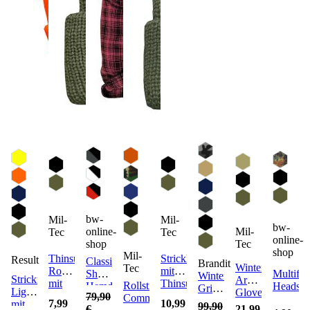
bw-
Mil-
Mil-
bw-
online-
Mil-
Tec
Tec
online-
shop
Tec
shop
Mil-
Thinsulate
Strickhandschuhe
Result
Classic
Brandit
Winterhandschu
Tec
Rollstrickmütze
mit
Sherpa
Multifun
Winterjacke
Strickmütze
Army
mit
Thinsulate
Rollstrickmütze
Hemdjacke
Headsca
Grizzly
Lightweight
Gloves
Thermofutter
Futter
79,90
Commando
(Sale)
mit
7,99
10,99
mit
99,90
€
21,99