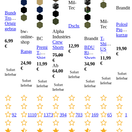
Mil-
Brandit
Tec
Bundeswehr
Tropenunterhemd
Mil-
Original
Poloshir
Dschungelhut
Tec
gebraucht
Pique
Alpha
bw-
kurzarm
Industries
online-
BC
Brandit
T-
6,99
Crew
shop
Shirt
12,99
€
Premium
Shorts
BDU
19,90
US
€
Rangerhose
T-
Ripstop
€
Style
75,00
Shirt
Shorts
11,99
Cotton
€
24,90
€
11,99
34,90
Ab
€
€
€
Sofort
64,00
Sofort
Sofort
lieferbar
€
lieferbar
Sofort
lieferbar
Sofort
Sofort
Sofort
lieferbar
Sofort
lieferbar
lieferbar
lieferbar
lieferbar
1110
703
92
1373
394
169
65
1