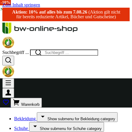
-10%
-20%
-10%
-10%
-15%
-13%
-10%
-10%
-10%
-10%
Zum Inhalt springen
NEU!
NEU!
Aktion: 10% auf alles bis zum 7.08.26
(Aktion gilt nicht
für bereits reduzierte Artikel, Bücher und Gutscheine)
Suchbegriff ...
Warenkorb
Bekleidung
Show submenu for Bekleidung category
Schuhe
Show submenu for Schuhe category