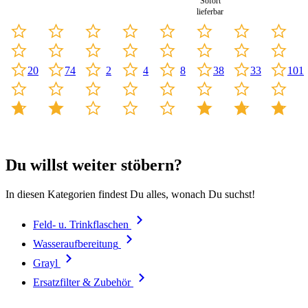
Sofort
lieferbar
33
101
2
8
20
74
4
38
Du willst weiter stöbern?
In diesen Kategorien findest Du alles, wonach Du suchst!
Feld- u. Trinkflaschen
Wasseraufbereitung
Grayl
Ersatzfilter & Zubehör