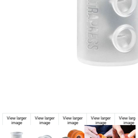
View larger
View larger
View larger
View larger
View large
image
image
image
image
image