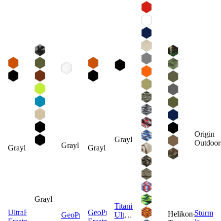
Origin
Grayl
Outdoor
Grayl
Grayl
Grayl
Grayl
Titanium
UltraPress
GeoPress
Sturmstr
Helikon-
GeoPress
UltraPress