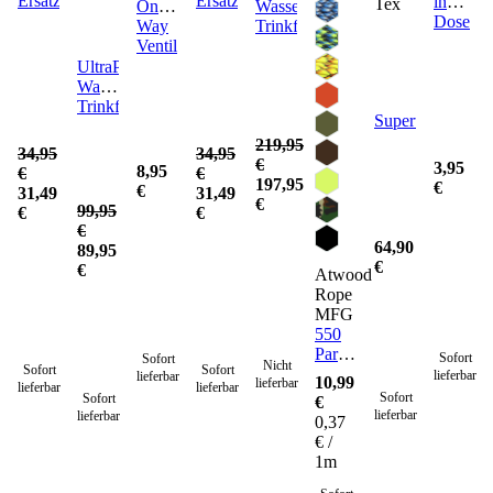
Ersatzfilter
Ersatzfilter
in
Tex
One
Wasserfilter
Dose
Way
Trinkflasche
Ventil
UltraPress
Wasserfilter
Trinkflasche
Supertarp
219,95
34,95
34,95
€
3,95
8,95
€
€
197,95
€
€
31,49
31,49
€
99,95
€
€
€
64,90
89,95
€
€
Atwood
Rope
MFG
550
Paracord
Sofort
Sofort
Nicht
Sofort
Sofort
Seil 4
lieferbar
lieferbar
10,99
lieferbar
lieferbar
lieferbar
mm -
Sofort
Sofort
€
30
lieferbar
lieferbar
0,37
Meter
€ /
1m