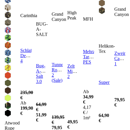
Grand
High
Grand
Canyon
Carinthia
Peak
MFH
Canyon
BUG-
A-
SALT
Helikon-
Schlafsack
Tex
Mehrzweckplane
Zweiman
Defence
Tarp
Cardova
4
PES
1
Tunnelzelt
Bug-
Zelt
Robson
A-
Minipack
2
Salt
2
(Sale)
3.0
Supertarp
Ab
235,90
34,99
€
79,95
€
Ab
64,99
€
4,17
199,90
€
€ /
€
51,99
64,90
139,95
1m²
€
€
49,95
€
Atwood
€
79,95
Rope