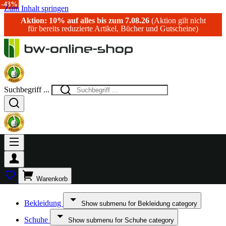
-15%
-20%
-43%
Zum Inhalt springen
Aktion: 10% auf alles bis zum 7.08.26
(Aktion gilt nicht
für bereits reduzierte Artikel, Bücher und Gutscheine)
Suchbegriff ...
Warenkorb
Bekleidung
Show submenu for Bekleidung category
Schuhe
Show submenu for Schuhe category