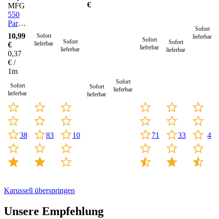
€
MFG
550
Paracord
Sofort
Seil 4
10,99
Sofort
lieferbar
Sofort
mm -
Sofort
Sofort
lieferbar
€
lieferbar
30
lieferbar
lieferbar
0,37
Meter
€ /
1m
Sofort
Sofort
Sofort
lieferbar
lieferbar
lieferbar
10
33
83
38
71
4
Karussell überspringen
Unsere Empfehlung