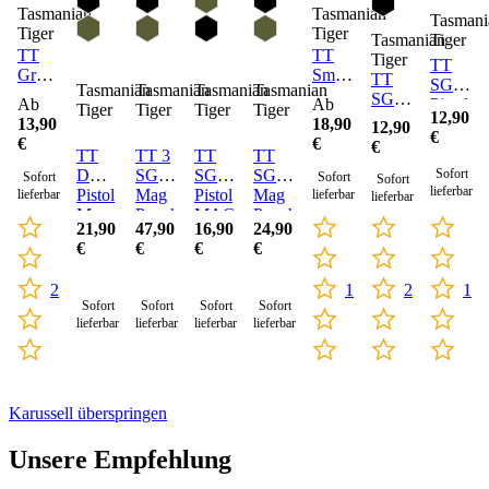
Tasmanian
Tasmanian
Tasmani
Tiger
Tiger
Tasmanian
Tiger
TT
TT
Tiger
TT
Grenade
Smoke
TT
SGL
Tasmanian
Tasmanian
Tasmanian
Tasmanian
Pouch
Pouch
SGL
Pistol
Ab
Ab
Tiger
Tiger
Tiger
Tiger
12,90
MAG
Mag
13,90
18,90
12,90
€
Pouch
Pouch
€
€
€
TT
TT 3
TT
TT
MP7
MKIII
DBL
SGL
SGL
SGL
Sofort
40
Sofort
Sofort
Sofort
lieferbar
Pistol
Mag
Pistol
Mag
lieferbar
lieferbar
MKII
lieferbar
Mag
Pouch
MAG
Pouch
21,90
47,90
16,90
24,90
Pouch
BEL
Pouch
BEL
€
€
€
€
MK
MKIII
MCL
HK417
III
L
MK
2
1
1
2
III
Sofort
Sofort
Sofort
Sofort
lieferbar
lieferbar
lieferbar
lieferbar
Karussell überspringen
Unsere Empfehlung