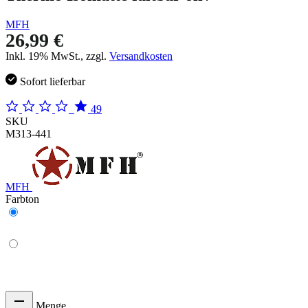
MFH
26,99 €
Inkl. 19% MwSt., zzgl.
Versandkosten
Sofort lieferbar
49
SKU
M313-441
MFH
Farbton
Menge