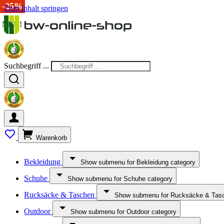
-20%
-14%
-15%
-10%
-15%
-25%
Zum Inhalt springen
NEU!
Suchbegriff ...
Warenkorb
Bekleidung
Show submenu for Bekleidung category
Schuhe
Show submenu for Schuhe category
Rucksäcke & Taschen
Show submenu for Rucksäcke & Tasc
Outdoor
Show submenu for Outdoor category