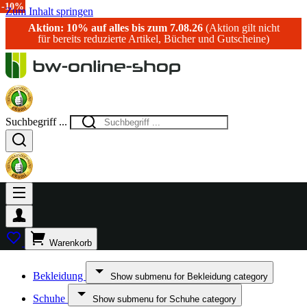
-14%
-33%
-38%
-10%
-10%
-17%
-17%
-10%
Zum Inhalt springen
Aktion: 10% auf alles bis zum 7.08.26
(Aktion gilt nicht
für bereits reduzierte Artikel, Bücher und Gutscheine)
Suchbegriff ...
Warenkorb
Bekleidung
Show submenu for Bekleidung category
Schuhe
Show submenu for Schuhe category