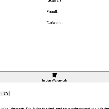
Schwarz
Woodland
Darkcamo
In den Warenkorb
n (37)
e kalte Jahreszeit. Die Jacke ist wind- und wasserabweisend und hält d