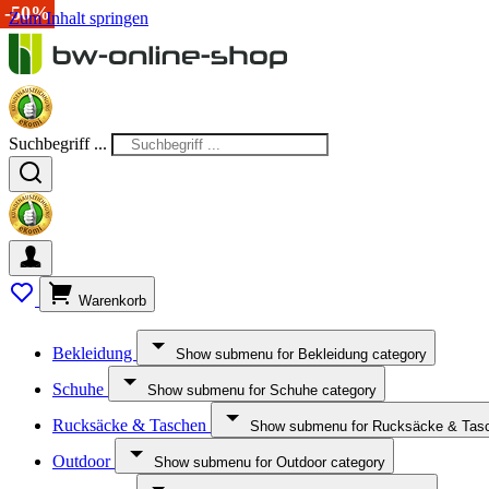
-15%
-20%
-50%
-50%
Zum Inhalt springen
Suchbegriff ...
Warenkorb
Bekleidung
Show submenu for Bekleidung category
Schuhe
Show submenu for Schuhe category
Rucksäcke & Taschen
Show submenu for Rucksäcke & Tasc
Outdoor
Show submenu for Outdoor category