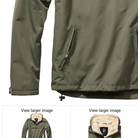
View larger image
View larger image