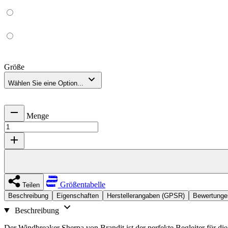
Größe
Wählen Sie eine Option...
Menge
Größentabelle
Teilen
Beschreibung
Eigenschaften
Herstellerangaben (GPSR)
Bewertunge
Beschreibung
Der Windbreaker Sherpa von Brandit ist der perfekte Begleiter für di