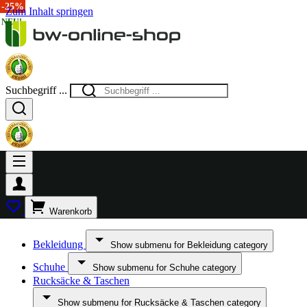
-20%
-25%
-25%
Zum Inhalt springen
NEU!
Suchbegriff ...
Warenkorb
Bekleidung
Show submenu for Bekleidung category
Schuhe
Show submenu for Schuhe category
Rucksäcke & Taschen
Show submenu for Rucksäcke & Taschen category