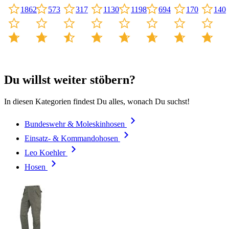
170
573
317
1130
1198
1862
694
140
Du willst weiter stöbern?
In diesen Kategorien findest Du alles, wonach Du suchst!
Bundeswehr & Moleskinhosen
Einsatz- & Kommandohosen
Leo Koehler
Hosen