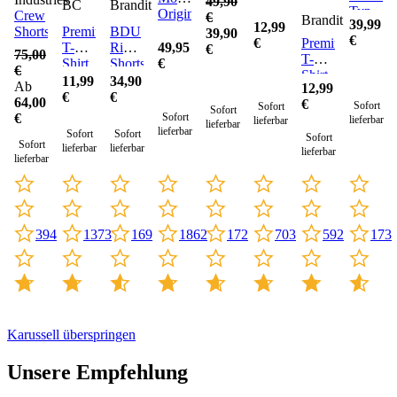
49,90
BC
Brandit
Typ
Original
Crew
€
Brandit
39,99
BDU
12,99
Shorts
Premium
BDU
39,90
€
Premium
€
T-
Ripstop
49,95
€
75,00
T-
Shirt
Shorts
€
€
Shirt
11,99
34,90
Ab
12,99
Cotton
€
€
64,00
€
Sofort
Sofort
Sofort
€
Sofort
lieferbar
lieferbar
lieferbar
lieferbar
Sofort
Sofort
Sofort
Sofort
lieferbar
lieferbar
lieferbar
lieferbar
1862
592
173
703
394
1373
169
172
Karussell überspringen
Unsere Empfehlung