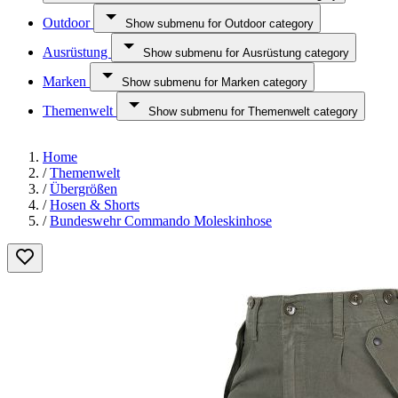
Outdoor
Show submenu for Outdoor category
Ausrüstung
Show submenu for Ausrüstung category
Marken
Show submenu for Marken category
Themenwelt
Show submenu for Themenwelt category
Home
/
Themenwelt
/
Übergrößen
/
Hosen & Shorts
/
Bundeswehr Commando Moleskinhose