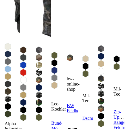
bw-
online-
Mil-
shop
Tec
Mil-
Tec
Leo
BW
Koehler
Feldhose
Zip-
Up
Dschungelhut
Ranger
Bundeswehr
Alpha
Feldhos
Moleskinhose
Industries