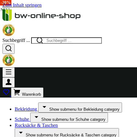
-20%
Zum Inhalt springen
NEU!
NEU!
Suchbegriff ...
Warenkorb
Bekleidung
Show submenu for Bekleidung category
Schuhe
Show submenu for Schuhe category
Rucksäcke & Taschen
Show submenu for Rucksäcke & Taschen category