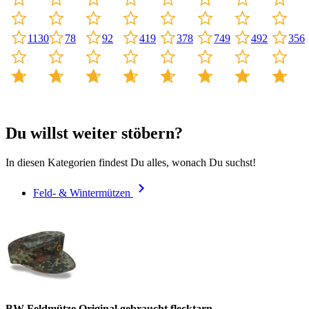
749
1130
78
92
419
378
492
356
Du willst weiter stöbern?
In diesen Kategorien findest Du alles, wonach Du suchst!
Feld- & Wintermützen
BW Feldmütze Original gebraucht flecktarn