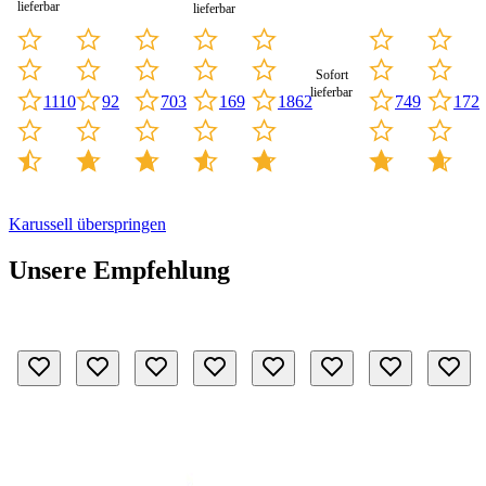
lieferbar
lieferbar
Sofort
lieferbar
1862
749
1110
703
92
169
172
Karussell überspringen
Unsere Empfehlung