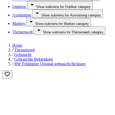
Outdoor
Show submenu for Outdoor category
Ausrüstung
Show submenu for Ausrüstung category
Marken
Show submenu for Marken category
Themenwelt
Show submenu for Themenwelt category
Home
/
Themenwelt
/
Gebraucht
/
Gebrauchte Bekleidung
/
BW Feldmütze Original gebraucht flecktarn