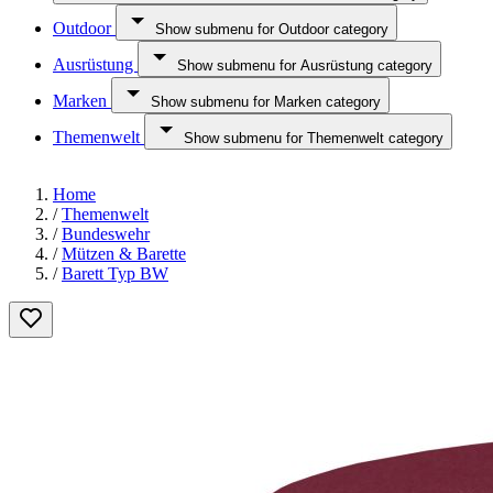
Outdoor
Show submenu for Outdoor category
Ausrüstung
Show submenu for Ausrüstung category
Marken
Show submenu for Marken category
Themenwelt
Show submenu for Themenwelt category
Home
/
Themenwelt
/
Bundeswehr
/
Mützen & Barette
/
Barett Typ BW