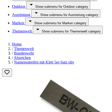
Outdoor
Show submenu for Outdoor category
Ausrüstung
Show submenu for Ausrüstung category
Marken
Show submenu for Marken category
Themenwelt
Show submenu for Themenwelt category
Home
/
Themenwelt
/
Bundeswehr
/
Abzeichen
/
Namensstreifen mit Klett 5er-Satz oliv