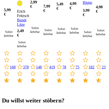
2,99
Blutgruppen
Flausch
4,99
5,49
7,99
€
4,90
bunt
€
€
5,99
3,99
€
Erich
€
€
€
Fritzsch
Bundeswehr
Litze
Sofort
Sofort
Sofort
Sofort
2,49
Sofort
Sofort
lieferbar
Sofort
lieferbar
lieferbar
lieferbar
lieferbar
€
lieferbar
lieferbar
Sofort
lieferbar
419
168
148
75
378
78
182
23
Du willst weiter stöbern?