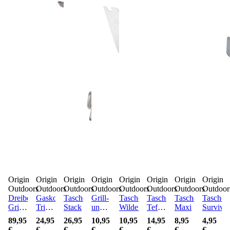
Origin
Origin
Origin
Origin
Origin
Origin
Origin
Origin
Outdoors
Outdoors
Outdoors
Outdoors
Outdoors
Outdoors
Outdoors
Outdoor
Dreibein
Gaskocher
Taschenkocher
Grill-
Taschenkocher
Taschenkocher
Taschenkocher
Taschen
Grill
Triple-
Stack
und
Wilderness
Teflon
Maxi
Survival
Mammoth
Lite
Reinigungsbürste
Maxi
89,95
24,95
26,95
10,95
10,95
14,95
8,95
4,95
3 in 1
€
€
€
€
€
€
€
€