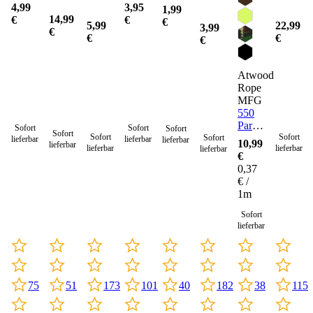
4,99
3,95
1,99
14,99
€
€
€
5,99
22,99
3,99
€
€
€
€
Atwood
Rope
MFG
550
Paracord
Sofort
Sofort
Sofort
Sofort
Sofort
Sofort
Seil 4
Sofort
lieferbar
lieferbar
lieferbar
10,99
lieferbar
lieferbar
lieferbar
lieferbar
mm -
€
30
0,37
Meter
€ /
1m
Sofort
lieferbar
75
173
101
115
40
182
51
38