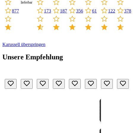
lieferbar
173
187
61
122
877
356
378
Karussell überspringen
Unsere Empfehlung