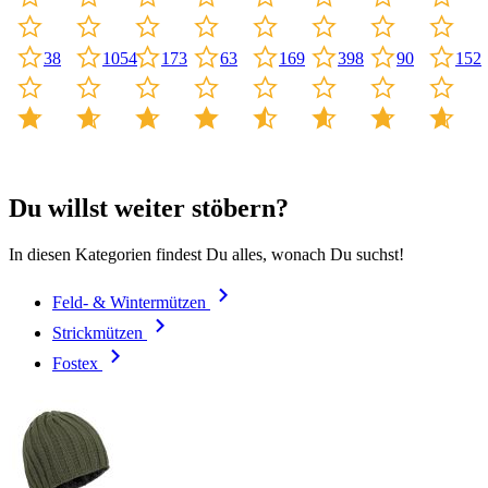
63
169
398
173
90
38
1054
152
Du willst weiter stöbern?
In diesen Kategorien findest Du alles, wonach Du suchst!
Feld- & Wintermützen
Strickmützen
Fostex