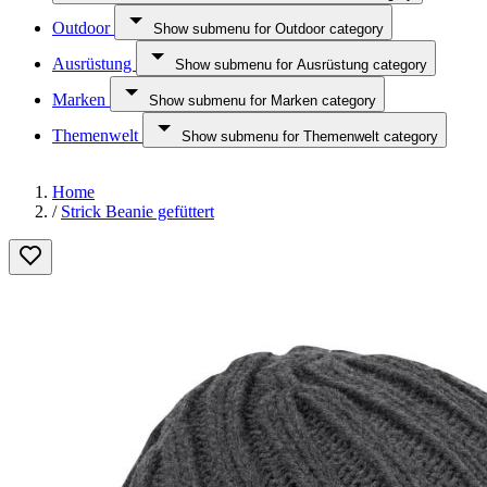
Outdoor
Show submenu for Outdoor category
Ausrüstung
Show submenu for Ausrüstung category
Marken
Show submenu for Marken category
Themenwelt
Show submenu for Themenwelt category
Home
/
Strick Beanie gefüttert