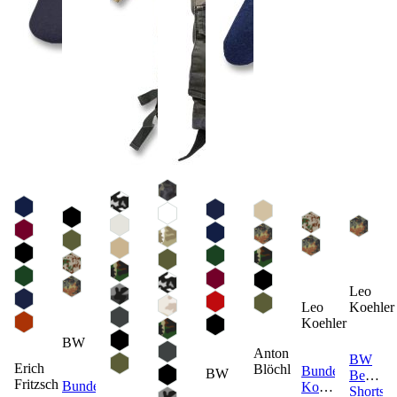
Leo
Leo
Koehler
Koehler
BW
Anton
BW
Erich
Blöchl
Bundeswehr
BW
Bermud
Fritzsch
Bundeswehr
Kommando
Shorts