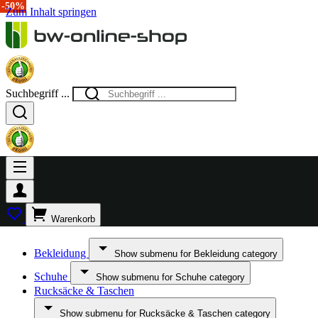
-10%
-50%
Zum Inhalt springen
Suchbegriff ...
Warenkorb
Bekleidung
Show submenu for Bekleidung category
Schuhe
Show submenu for Schuhe category
Rucksäcke & Taschen
Show submenu for Rucksäcke & Taschen category