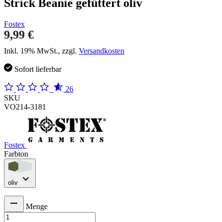
Strick Beanie gefüttert oliv
Fostex
9,99 €
Inkl. 19% MwSt., zzgl.
Versandkosten
Sofort lieferbar
26
SKU
VO214-3181
Fostex
Farbton
oliv
Menge