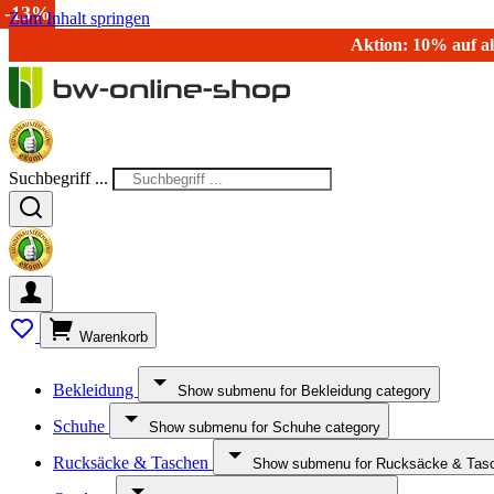
-40%
-25%
-25%
-20%
-15%
-13%
Zum Inhalt springen
Aktion: 10% auf al
Suchbegriff ...
Warenkorb
Bekleidung
Show submenu for Bekleidung category
Schuhe
Show submenu for Schuhe category
Rucksäcke & Taschen
Show submenu for Rucksäcke & Tasc