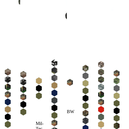
BW
Mil-
Tec