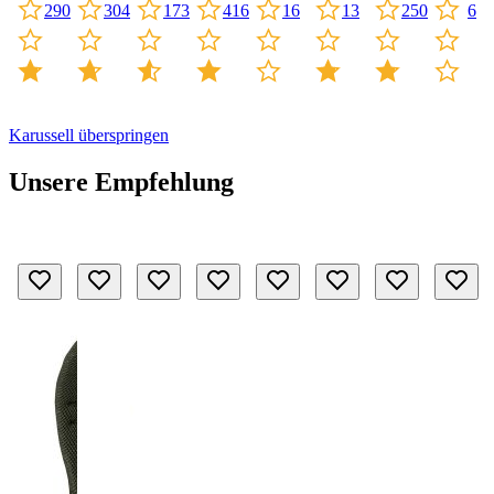
16
13
250
290
304
173
416
6
Karussell überspringen
Unsere Empfehlung