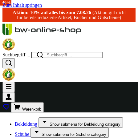
-40%
-25%
-20%
-40%
Zum Inhalt springen
Aktion: 10% auf alles bis zum 7.08.26
(Aktion gilt nicht
für bereits reduzierte Artikel, Bücher und Gutscheine)
Suchbegriff ...
Warenkorb
Bekleidung
Show submenu for Bekleidung category
Schuhe
Show submenu for Schuhe category