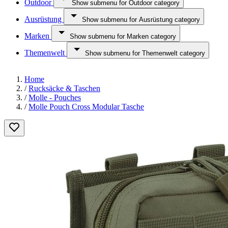
Outdoor
Show submenu for Outdoor category
Ausrüstung
Show submenu for Ausrüstung category
Marken
Show submenu for Marken category
Themenwelt
Show submenu for Themenwelt category
Home
/
Rucksäcke & Taschen
/
Molle - Pouches
/
Molle Pouch Cross Modular Tasche