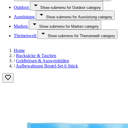
Outdoor
Show submenu for Outdoor category
Ausrüstung
Show submenu for Ausrüstung category
Marken
Show submenu for Marken category
Themenwelt
Show submenu for Themenwelt category
Home
/
Rucksäcke & Taschen
/
Geldbörsen & Ausweishüllen
/
Aufbewahrung Beutel-Set 6 Stück