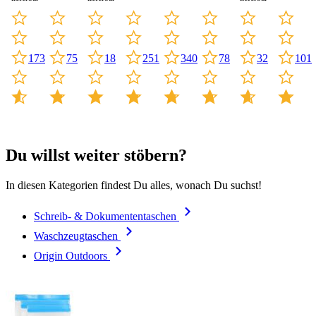
251
78
173
75
18
340
32
101
Du willst weiter stöbern?
In diesen Kategorien findest Du alles, wonach Du suchst!
Schreib- & Dokumententaschen
Waschzeugtaschen
Origin Outdoors