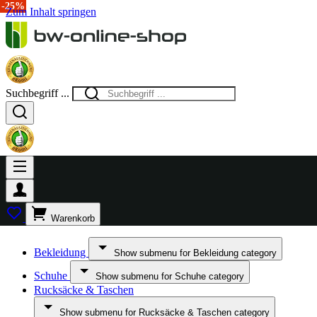
-40%
-25%
Zum Inhalt springen
Suchbegriff ...
Warenkorb
Bekleidung
Show submenu for Bekleidung category
Schuhe
Show submenu for Schuhe category
Rucksäcke & Taschen
Show submenu for Rucksäcke & Taschen category