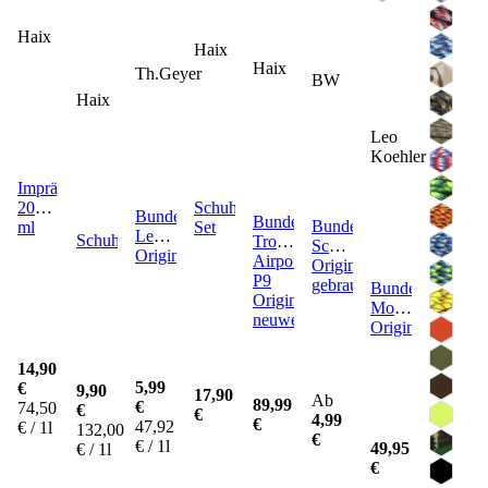
Haix
Haix
Haix
Th.Geyer
BW
Haix
Leo
Koehler
Imprägnierspray
200
Schuhpflege
Bundeswehr
Bundeswehr
Bundeswehr
ml
Set
Lederpflegemittel
Schuhcreme
Tropenstiefel
Schuhputzset
Original
Airpower
Original
P9
gebraucht
Bundeswehr
Original
Moleskinhose
neuwertig
Original
14,90
5,99
€
9,90
17,90
Ab
89,99
€
74,50
€
€
4,99
€
47,92
€ / 1l
132,00
€
€ / 1l
49,95
€ / 1l
€