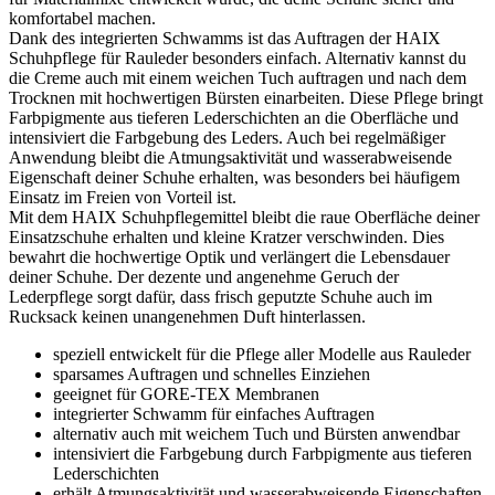
komfortabel machen.
Dank des integrierten Schwamms ist das Auftragen der HAIX
Schuhpflege für Rauleder besonders einfach. Alternativ kannst du
die Creme auch mit einem weichen Tuch auftragen und nach dem
Trocknen mit hochwertigen Bürsten einarbeiten. Diese Pflege bringt
Farbpigmente aus tieferen Lederschichten an die Oberfläche und
intensiviert die Farbgebung des Leders. Auch bei regelmäßiger
Anwendung bleibt die Atmungsaktivität und wasserabweisende
Eigenschaft deiner Schuhe erhalten, was besonders bei häufigem
Einsatz im Freien von Vorteil ist.
Mit dem HAIX Schuhpflegemittel bleibt die raue Oberfläche deiner
Einsatzschuhe erhalten und kleine Kratzer verschwinden. Dies
bewahrt die hochwertige Optik und verlängert die Lebensdauer
deiner Schuhe. Der dezente und angenehme Geruch der
Lederpflege sorgt dafür, dass frisch geputzte Schuhe auch im
Rucksack keinen unangenehmen Duft hinterlassen.
speziell entwickelt für die Pflege aller Modelle aus Rauleder
sparsames Auftragen und schnelles Einziehen
geeignet für GORE-TEX Membranen
integrierter Schwamm für einfaches Auftragen
alternativ auch mit weichem Tuch und Bürsten anwendbar
intensiviert die Farbgebung durch Farbpigmente aus tieferen
Lederschichten
erhält Atmungsaktivität und wasserabweisende Eigenschaften