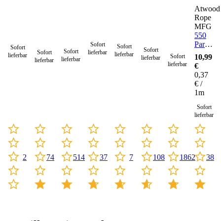
Atwood
Rope
MFG
550
Paracor
Sofort
Sofort
Sofort
Sofort
Sofort
Sofort
lieferbar
Seil 4
lieferbar
lieferbar
Sofort
10,99
lieferbar
lieferbar
lieferbar
mm -
lieferbar
€
30
0,37
Meter
€ /
1m
Sofort
lieferbar
2
74
37
7
514
108
1862
38