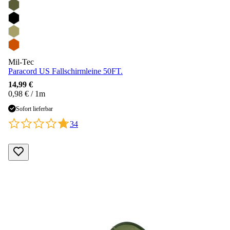
Mil-Tec
Paracord US Fallschirmleine 50FT.
14,99 €
0,98 € / 1m
Sofort lieferbar
34