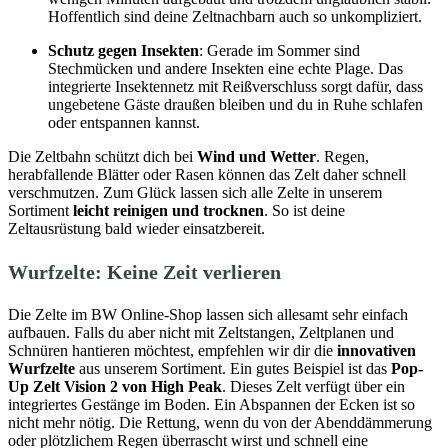
Hoffentlich sind deine Zeltnachbarn auch so unkompliziert.
Schutz gegen Insekten
: Gerade im Sommer sind
Stechmücken und andere Insekten eine echte Plage. Das
integrierte Insektennetz mit Reißverschluss sorgt dafür, dass
ungebetene Gäste draußen bleiben und du in Ruhe schlafen
oder entspannen kannst.
Die Zeltbahn schützt dich bei
Wind und Wetter
. Regen,
herabfallende Blätter oder Rasen können das Zelt daher schnell
verschmutzen. Zum Glück lassen sich alle Zelte in unserem
Sortiment
leicht reinigen und trocknen
. So ist deine
Zeltausrüstung bald wieder einsatzbereit.
Wurfzelte: Keine Zeit verlieren
Die Zelte im BW Online-Shop lassen sich allesamt sehr einfach
aufbauen. Falls du aber nicht mit Zeltstangen, Zeltplanen und
Schnüren hantieren möchtest, empfehlen wir dir die
innovativen
Wurfzelte
aus unserem Sortiment. Ein gutes Beispiel ist das
Pop-
Up Zelt Vision 2 von High Peak
. Dieses Zelt verfügt über ein
integriertes Gestänge im Boden. Ein Abspannen der Ecken ist so
nicht mehr nötig. Die Rettung, wenn du von der Abenddämmerung
oder plötzlichem Regen überrascht wirst und schnell eine