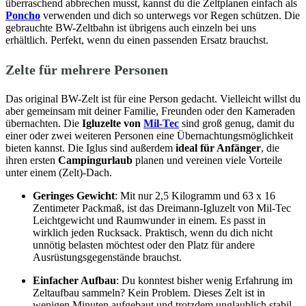
überraschend abbrechen musst, kannst du die Zeltplanen einfach als
Poncho
verwenden und dich so unterwegs vor Regen schützen. Die
gebrauchte BW-Zeltbahn ist übrigens auch einzeln bei uns
erhältlich. Perfekt, wenn du einen passenden Ersatz brauchst.
Zelte für mehrere Personen
Das original BW-Zelt ist für eine Person gedacht. Vielleicht willst du
aber gemeinsam mit deiner Familie, Freunden oder den Kameraden
übernachten. Die
Igluzelte von
Mil-Tec
sind groß genug, damit du
einer oder zwei weiteren Personen eine Übernachtungsmöglichkeit
bieten kannst. Die Iglus sind außerdem
ideal für Anfänger
, die
ihren ersten
Campingurlaub
planen und vereinen viele Vorteile
unter einem (Zelt)-Dach.
Geringes Gewicht
: Mit nur 2,5 Kilogramm und 63 x 16
Zentimeter Packmaß, ist das Dreimann-Igluzelt von Mil-Tec
Leichtgewicht und Raumwunder in einem. Es passt in
wirklich jeden Rucksack. Praktisch, wenn du dich nicht
unnötig belasten möchtest oder den Platz für andere
Ausrüstungsgegenstände brauchst.
Einfacher Aufbau
: Du konntest bisher wenig Erfahrung im
Zeltaufbau sammeln? Kein Problem. Dieses Zelt ist in
wenigen Minuten aufgebaut und trotzdem unglaublich stabil.