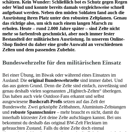
schätzen. Kein Wunder: Schließlich bot es Schutz gegen Regen
oder Wind und konnte bereits damals vergleichsweise schnell
aufgebaut werden. Neben den müden Soldaten fand auch die
Ausrüstung ihren Platz unter den robusten Zeltplanen. Genau
das richtige also, um sich nach einem langen Marsch zu
erholen. Heute – rund 2.000 Jahre später – sind Zelte nicht
mehr so farbenfroh geschmückt, aber noch immer fester
Bestandteil der militärischen Ausrüstung. In unserem Online-
Shop findest du daher eine große Auswahl an verschiedenen
Zelten und dem passenden Zubehör.
Bundeswehrzelte für den militärischen Einsatz
Bei einer Übung, im Biwak oder während eines Einsatzes im
Ausland: Die
original Bundeswehrzelte
sind immer dabei. Und
das aus gutem Grund. Denn die Zelte sind einfach, zuverlässig und
genau deshalb vielen sogenannten „Hightech-Zelten“ überlegen.
Das haben auch viele Outdoor-Fans erkannt und selbst
ausgewiesene
Bushcraft-Profis
setzen auf das Zelt der
Bundeswehr. Zwei geknöpfte Zeltbahnen, Aluminium-Zeltstangen
und
robuste Spannschnüre
– mehr braucht es nicht, damit du
innerhalb kürzester Zeit deine Zelte aufschlagen kannst. Bei uns
bekommst du deshalb das original BW-Zelt Flecktarn im
gebrauchten Zustand. Falls du deine Zelte doch einmal