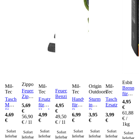
Esbit
Zippo
Mil-
Mil-
Mil-
Origin
Mil-
Brennsto
Feuerzeugbenzin
Feuerzeug
Tec
Tec
Tec
Outdoors
Tec
für
Zippo
Benzin
Taschenofen
Ersatzbrennstifte
Handwärmer
Sturmstreichhölzer
Taschenofen
Esbitko
4,95
125
MT-
für
für
in
Ersatzbrennkopf
5,69
4,95
€
ml
Plus
Handwärmer
Brennstifte
Dose
€
€
61,88
4,69
4,99
6,99
3,95
3,99
Pro -
20er-
56,90
49,50
€ /
€
€
€
€
€
Ersatzbrennkopf
Set
€ / 1l
€ / 1l
1kg
Sofort
Sofort
Sofort
Sofort
Sofort
Sofort
Sofort
Sofort
lieferbar
lieferbar
lieferbar
lieferbar
lieferbar
lieferbar
lieferbar
lieferbar