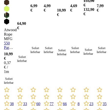
155,90
€
6,99
4,99
4,69
7,99
132,90
10,99
€
€
€
€
€
€
64,90
€
Atwood
Rope
MFG
550
Paracord
Sofort
Sofort
Sofort
Sofort
Sofort
Sofort
Seil 4
lieferbar
lieferbar
lieferbar
lieferbar
10,99
lieferbar
lieferbar
mm -
Sofort
€
30
lieferbar
0,37
Meter
€ /
1m
Sofort
lieferbar
33
60
77
8
35
23
38
66