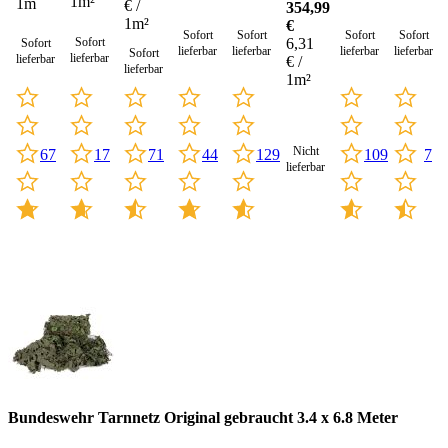
1m²
1m
€ /
354,99
10.2
1m²
€
Meter
Sofort
Sofort
Sofort
Sofort
Sofort
6,31
Sofort
lieferbar
lieferbar
lieferbar
lieferbar
Sofort
lieferbar
lieferbar
€ /
lieferbar
1m²
Nicht
44
129
109
7
17
67
71
lieferbar
Bundeswehr Tarnnetz Original gebraucht 3.4 x 6.8 Meter