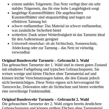
extrem stabiles Trägernetz: Das Netz verfügt über ein sehr
stabiles Trägernetz, das für eine hohe Langlebigkeit sorgt
langlebige Kunststoffblätter: Die angebrachten
Kunststoffblätter sind strapazierfähig und tragen zur
effektiven Tarnung bei
schwer entflammbar: Das Material ist schwer entflammbar,
was zusätzliche Sicherheit bietet
wetterfest: Dank seiner Wetterfestigkeit ist das Tarnnetz ideal
für den Außeneinsatz geeignet
Universell einsetzbar: ob als Sichtschutz, Sonnenschutz,
Abdeckung oder zur Tarnung – das Netz ist vielseitig
verwendbar
Original Bundeswehr Tarnnetz – Gebraucht 1. Wahl
Das gebrauchten Tarnnetze der 1. Wahl sind in einem guten Zustand
mit erhaltener Farbgebung und typischen Gebrauchsspuren. Sie
weisen wenige und kleine Flächen ohne Tarnmaterial auf und
können leichte Verschmutzungen haben, die den Einsatz jedoch
nicht beeinträchtigen. Diese Netze eignen sich hervorragend für
Tarnzwecke, Dekoration oder als Sichtschutz und bieten weiterhin
eine zuverlässige Funktionalität.
Original Bundeswehr Tarnnetz – Gebraucht 2. Wahl
Die gebrauchten Tarnnetze der 2. Wahl zeigen bereits deutlichere
Gebrauchsspuren und können größere Flächen ohne Tarnmaterial