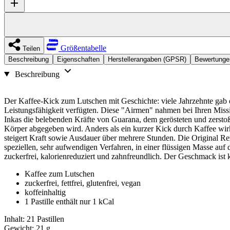
Größentabelle
Teilen
Beschreibung
Eigenschaften
Herstellerangaben (GPSR)
Bewertunge
Beschreibung
Der Kaffee-Kick zum Lutschen mit Geschichte: viele Jahrzehnte gab 
Leistungsfähigkeit verfügten. Diese "Airmen" nahmen bei Ihren Miss
Inkas die belebenden Kräfte von Guarana, dem gerösteten und zerst
Körper abgegeben wird. Anders als ein kurzer Kick durch Kaffee wir
steigert Kraft sowie Ausdauer über mehrere Stunden. Die Original R
speziellen, sehr aufwendigen Verfahren, in einer flüssigen Masse a
zuckerfrei, kalorienreduziert und zahnfreundlich. Der Geschmack ist k
Kaffee zum Lutschen
zuckerfrei, fettfrei, glutenfrei, vegan
koffeinhaltig
1 Pastille enthält nur 1 kCal
Inhalt: 21 Pastillen
Gewicht: 21 g