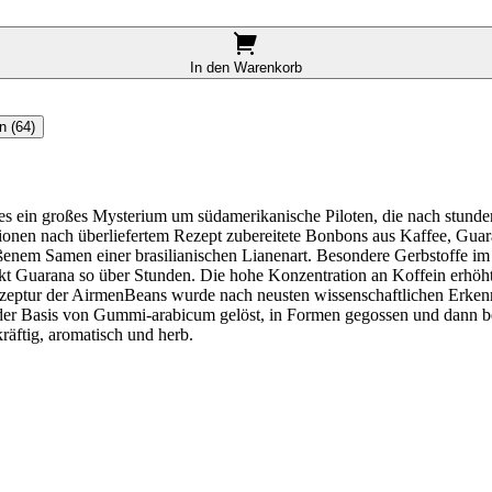
In den Warenkorb
n (64)
es ein großes Mysterium um südamerikanische Piloten, die nach stund
ionen nach überliefertem Rezept zubereitete Bonbons aus Kaffee, Guara
oßenem Samen einer brasilianischen Lianenart. Besondere Gerbstoffe i
kt Guarana so über Stunden. Die hohe Konzentration an Koffein erhöh
ezeptur der AirmenBeans wurde nach neusten wissenschaftlichen Erken
uf der Basis von Gummi-arabicum gelöst, in Formen gegossen und dann
räftig, aromatisch und herb.