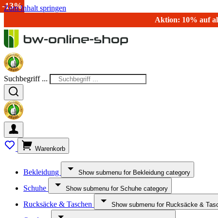
-15%
-20%
-14%
-13%
Zum Inhalt springen
Aktion: 10% auf al
Suchbegriff ...
Warenkorb
Bekleidung
Show submenu for Bekleidung category
Schuhe
Show submenu for Schuhe category
Rucksäcke & Taschen
Show submenu for Rucksäcke & Tasc