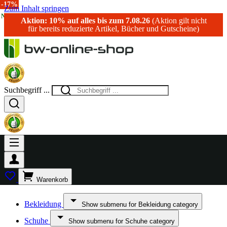
-20%
-15%
-10%
-14%
-25%
-17%
Zum Inhalt springen
NEU!
Aktion: 10% auf alles bis zum 7.08.26
(Aktion gilt nicht
für bereits reduzierte Artikel, Bücher und Gutscheine)
Suchbegriff ...
Warenkorb
Bekleidung
Show submenu for Bekleidung category
Schuhe
Show submenu for Schuhe category