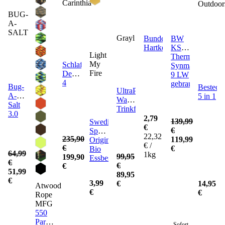
Carinthia
Outdoor
BUG-
A-
SALT
Grayl
Bundeswehr
BW
Hartkekse
KSK
Light
Thermomatte
My
Schlafsack
Synmat
Fire
Defence
9 LW
4
gebraucht
Bug-
Bestecks
UltraPress
A-
5 in 1
Wasserfilter
Salt
Trinkflasche
3.0
2,79
139,99
Swedish
€
€
Spork
22,32
235,90
119,99
Original
€ /
€
€
Bio
64,99
1kg
99,95
199,90
Essbesteck
€
€
€
51,99
89,95
€
3,99
€
14,95
Atwood
€
€
Rope
MFG
550
Paracord
Sofort