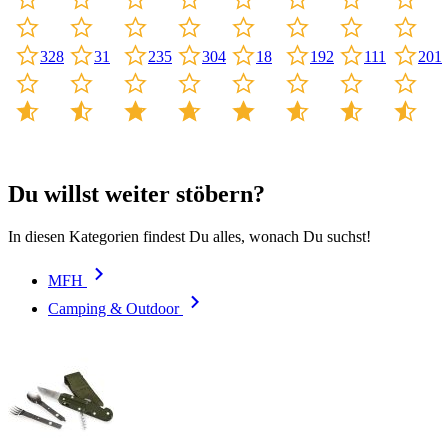
328
31
235
304
18
192
111
201
Du willst weiter stöbern?
In diesen Kategorien findest Du alles, wonach Du suchst!
MFH
Camping & Outdoor