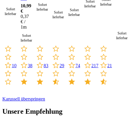
Sofort
Seil 4
lieferbar
Sofort
10,99
lieferbar
mm -
Sofort
lieferbar
Sofort
€
Sofort
30
lieferbar
lieferbar
0,37
lieferbar
Meter
€ /
1m
Sofort
Sofort
lieferbar
lieferbar
10
217
21
83
29
38
74
Karussell überspringen
Unsere Empfehlung