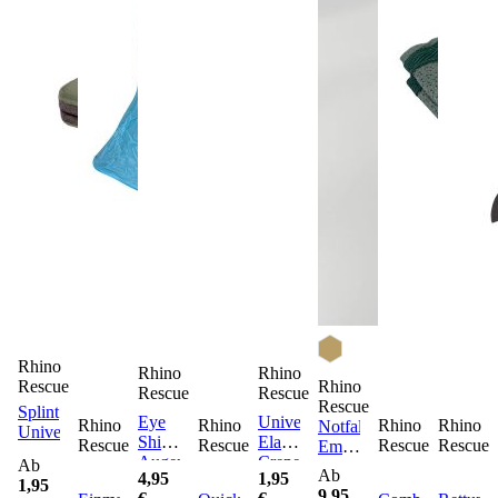
Rhino
Rhino
Rhino
Rhino
Rescue
Rescue
Rescue
Rescue
Splint
Eye
Universalbinde
Rhino
Rhino
Rhino
Rhino
Notfalldruckverband
Universalschiene
Shield
Elastic
Rescue
Rescue
Rescue
Rescue
Emergency
Augenschutz
Crepe
Ab
Bandage
Ab
4,95
1,95
Bandage
1,95
9,95