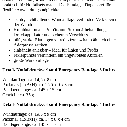
praktisch für Notfallsets macht. Die Bandagenlänge sorgt für
flexible Anwendungsmöglichkeiten.
sterile, nichthaftende Wundauflage verhindert Verkleben mit
der Wunde
Kombination aus Primär- und Sekundärbehandlung,
Druckapplikator und sicherem Verschluss
hilft, starke Blutungen zu reduzieren – kann ähnlich einer
Aderpresse wirken
einhändig anlegbar – ideal für Laien und Profis
Fixierpunkte verhindern ein ungewolltes Abrollen
große Wundauflage
Details Notfalldruckverband Emergency Bandage 6 Inches
Wundauflage: ca. 14,5 x 8 cm
Packmaß (LxBxH): ca. 15,5 x 9 x 3 cm
Bandagenlänge: ca. 145 x 15 cm
Gewicht: ca. 35 g
Details Notfalldruckverband Emergency Bandage 4 Inches
Wundauflage: ca. 19,5 x 9 cm
Packmaß (LxBxH): ca. 14 x 8 x 4 cm
Bandagenlänge: ca. 145 x 11 cm